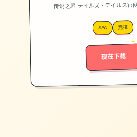
传说之尾 テイルズ・テイルス官
竞技
RPG
→
✦
现在下载