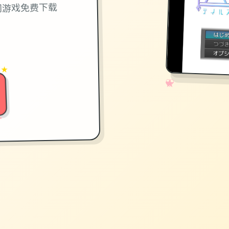
网游戏免费下载
 ★
✧
♡
★
♥