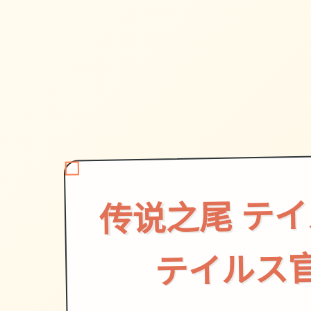
传说之尾 テ
テイルス