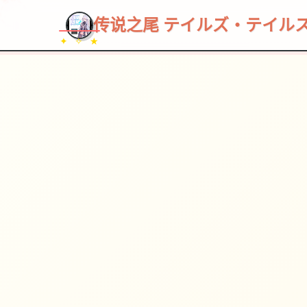
传说之尾 テイルズ・テイル
✦ ✧ ★