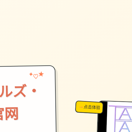
♡
★
✦
イルズ・
→
↗
点击体验
超棒！
官网