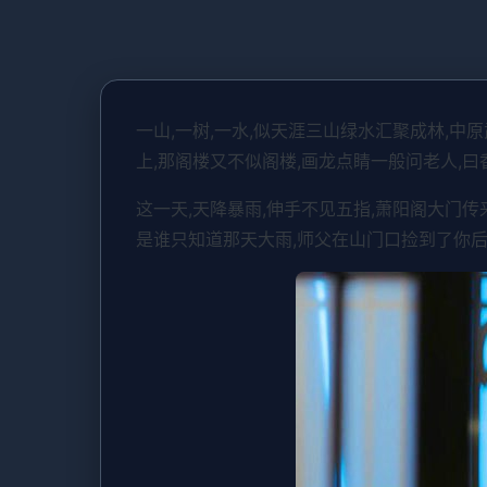
一山,一树,一水,似天涯三山绿水汇聚成林,
上,那阁楼又不似阁楼,画龙点睛一般问老人,曰
这一天,天降暴雨,伸手不见五指,萧阳阁大门
是谁只知道那天大雨,师父在山门口捡到了你后