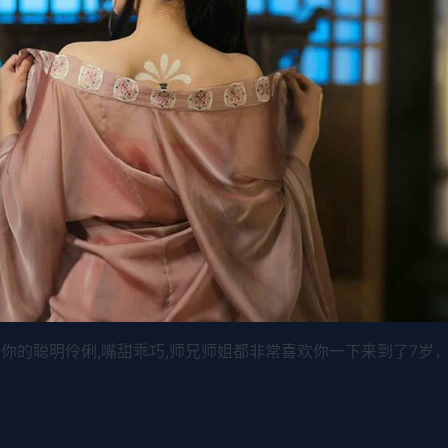
你的聪明伶俐,嘴甜乖巧,师兄师姐都非常喜欢你一下来到了7岁，