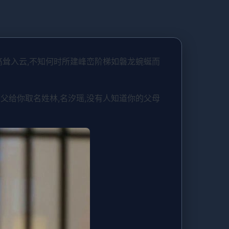
山高耸入云,不知何时所建峰峦阶梯如磐龙蜿蜒而
师父给你取名姓林,名汐瑶,没有人知道你的父母