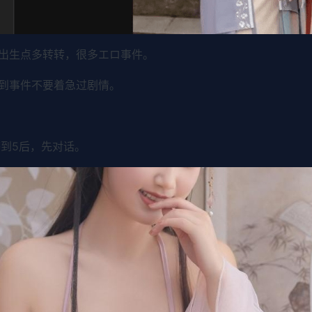
出生点多转转，很多エロ事件。
到事件不要着急过剧情。
到5后，先对话。