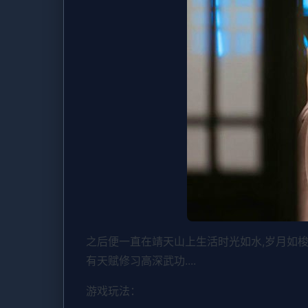
之后便一直在靖天山上生活时光如水,岁月如梭
有天赋修习高深武功....
游戏玩法：