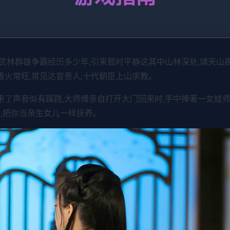
中原武林群雄争霸经历多少年,引来暂时平静这其中山林深处,靖天
香火常旺,常见达官贵人,十代朝臣上山求教。
传来了声音似有蹊跷,大师傅亲自打开大门回来时,手中捧著一女娃
,把你当亲生女儿一样抚养。